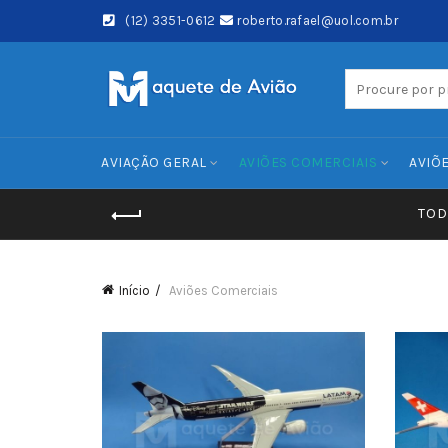
(12) 3351-0612
roberto.rafael@uol.com.br
Search
for:
AVIAÇÃO GERAL
AVIÕES COMERCIAIS
AVIÕE
TOD
Início
Aviões Comerciais