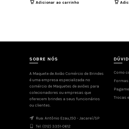
Adicionar ao carrinho
Adic
SOBRE NÓS
DÚVI
Como c
A Maquete de Avião Comércio de Brindes
é uma empresa especializada no
Formas 
comércio de Maquetes de aviões para
Pagamen
colecionadores ou empresas que
Trocas 
oferecem brindes a seus funcionários
ou clientes.
Rua: Antônio Ezau,150 - Jacareí/SP
Tel: (012) 3351-0612