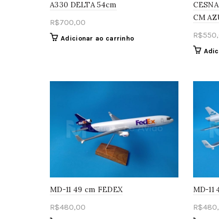
A330 DELTA 54cm
CESNA
CM AZ
R$
700,00
R$
550
Adicionar ao carrinho
Adic
MD-11 49 cm FEDEX
MD-11 
R$
480,00
R$
480