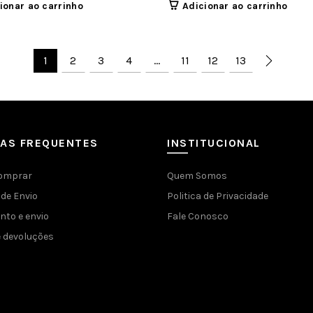
ionar ao carrinho
Adicionar ao carrinho
1
2
3
4
…
11
12
13
DAS FREQUENTES
INSTITUCIONAL
omprar
Quem Somos
de Envio
Politica de Privacidade
to e envio
Fale Conosco
e devoluções