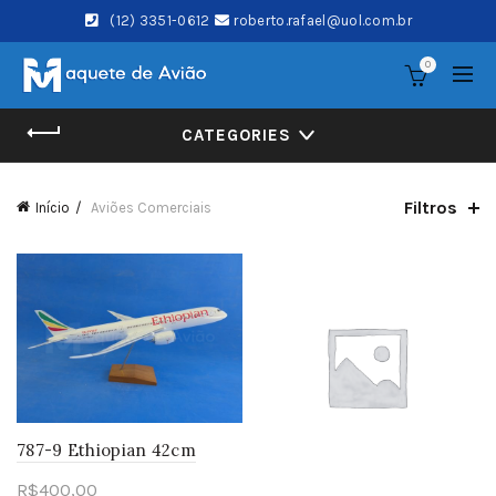
(12) 3351-0612
roberto.rafael@uol.com.br
0
CATEGORIES
Filtros
Início
Aviões Comerciais
787-9 Ethiopian 42cm
R$
400,00