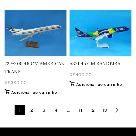
727-200 46 CM AMERICAN
A321 45 CM BANDEIRA
TRANS
R$
400,00
R$
380,00
Adicionar ao carrinho
Adicionar ao carrinho
1
2
3
4
…
11
12
13