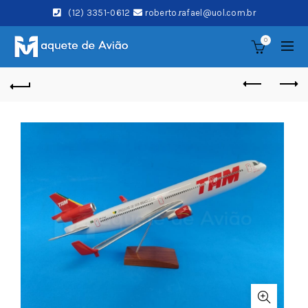
(12) 3351-0612
roberto.rafael@uol.com.br
0