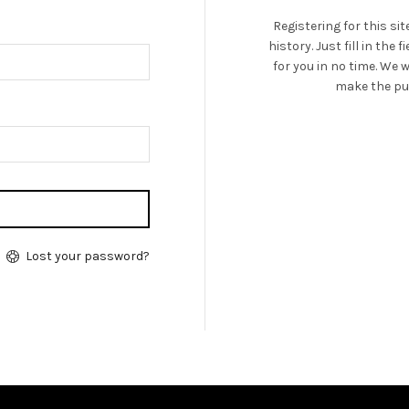
Registering for this si
history. Just fill in the
for you in no time. We 
make the pu
Lost your password?