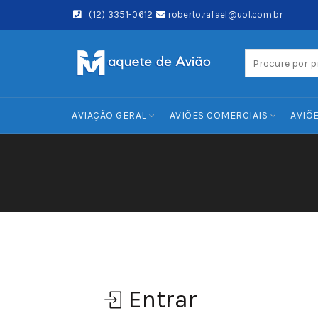
(12) 3351-0612
roberto.rafael@uol.com.br
Search
for:
AVIAÇÃO GERAL
AVIÕES COMERCIAIS
AVIÕE
Entrar