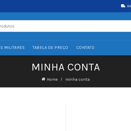
R
S MILITARES
TABELA DE PREÇO
CONTATO
MINHA CONTA
Home
minha conta