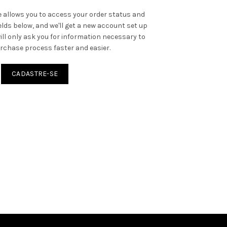
te allows you to access your order status and
 fields below, and we'll get a new account set up
will only ask you for information necessary to
rchase process faster and easier.
CADASTRE-SE