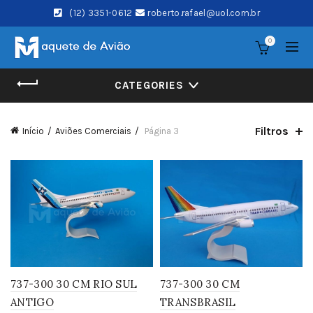
(12) 3351-0612
roberto.rafael@uol.com.br
0
CATEGORIES
Filtros
Início
Aviões Comerciais
Página 3
737-300 30 CM RIO SUL
737-300 30 CM
ANTIGO
TRANSBRASIL