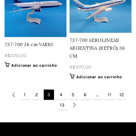
737-700 AEROLINEAS
737-700 36 cm VARIG
ARGENTINA (RETRÔ) 36
R$
370,00
CM
Adicionar ao carrinho
R$
370,00
Adicionar ao carrinho
1
2
3
4
5
6
…
11
12
13