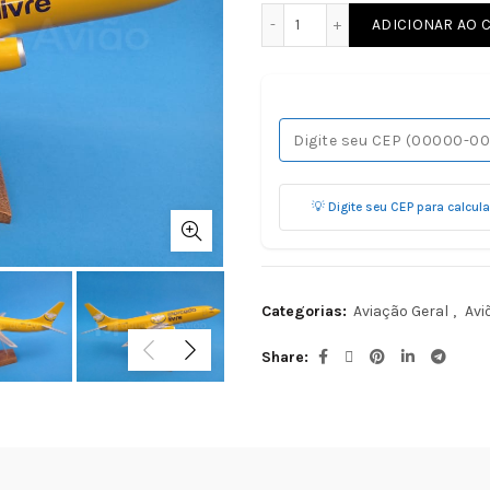
737-400 36 CM MERCADO 
ADICIONAR AO 
💡 Digite seu CEP para calcul
Categorias:
Aviação Geral
,
Avi
Share