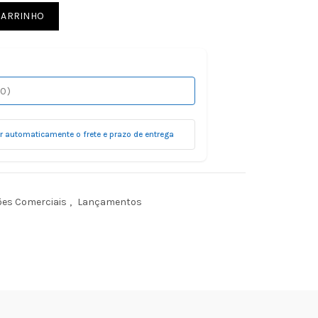
LIVRE quantidade
CARRINHO
ar automaticamente o frete e prazo de entrega
ões Comerciais
,
Lançamentos