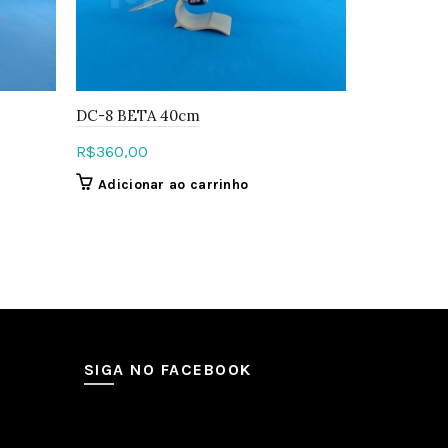
DC-8 BETA 40cm
737-300 30
R$
360,00
R$
360,00
Adicionar ao carrinho
Adiciona
SIGA NO FACEBOOK