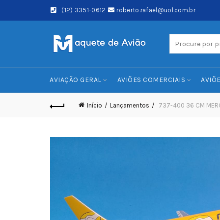
(12) 3351-0612
roberto.rafael@uol.com.br
Search
for:
AVIAÇÃO GERAL
AVIÕES COMERCIAIS
AVIÕE
Início
Lançamentos
737-400 36 CM MERC