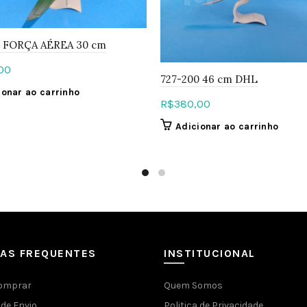
 FORÇA AÉREA 30 cm
00
727-200 46 cm DHL
ionar ao carrinho
R$
380,00
Adicionar ao carrinho
DAS FREQUENTES
INSTITUCIONAL
omprar
Quem Somos
de Envio
Politica de Privacidade