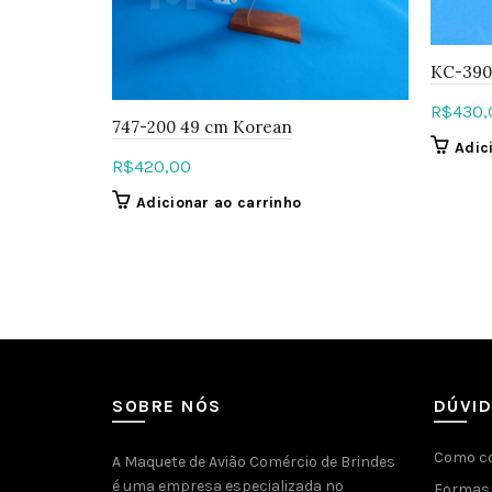
KC-390
R$
430,
747-200 49 cm Korean
Adic
R$
420,00
Adicionar ao carrinho
SOBRE NÓS
DÚVI
Como c
A Maquete de Avião Comércio de Brindes
é uma empresa especializada no
Formas 