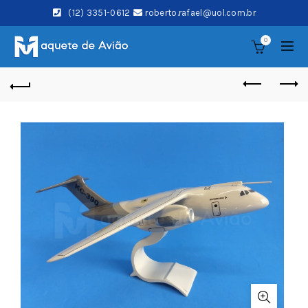
(12) 3351-0612
roberto.rafael@uol.com.br
0