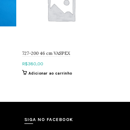
737-200 3
R$
370,00
727-200 46 cm VASPEX
Adiciona
R$
380,00
Adicionar ao carrinho
SIGA NO FACEBOOK