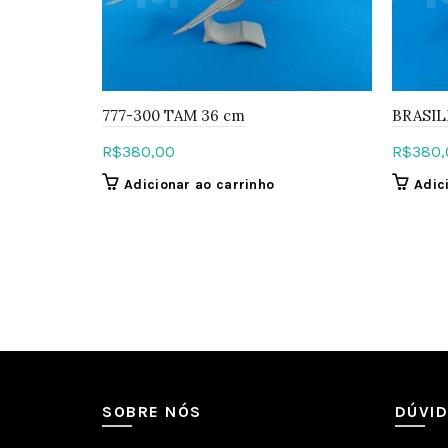
777-300 TAM 36 cm
BRASIL
R$
380,00
R$
380,
Adicionar ao carrinho
Adic
SOBRE NÓS
DÚVI