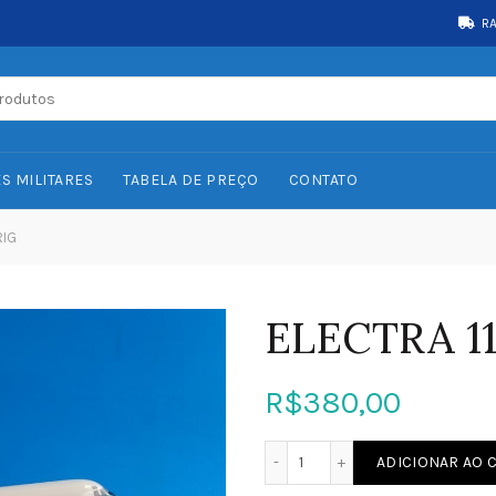
R
S MILITARES
TABELA DE PREÇO
CONTATO
RIG
ELECTRA 11
R$
380,00
ELECTRA 11 34 cm VARIG q
ADICIONAR AO 