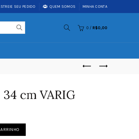
ASTREIE SEU PEDIDO
QUEM SOMOS
MINHA CONTA
0
/
R$
0,00
 34 cm VARIG
uantidade
CARRINHO