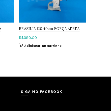
O
BRASILIA 120 40cm FORÇA AEREA
727-200 RI
R$
380,00
R$
380,00
Adicionar ao carrinho
Adiciona
SIGA NO FACEBOOK