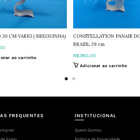
0 30 CM VARIG ( BREGUINHA)
CONSTELLATION PANAIR D
BRASIL 29 cm
00
R$
380,00
ionar ao carrinho
Adicionar ao carrinho
DAS FREQUENTES
INSTITUCIONAL
omprar
Quem Somos
de Envio
Politica de Privacidade