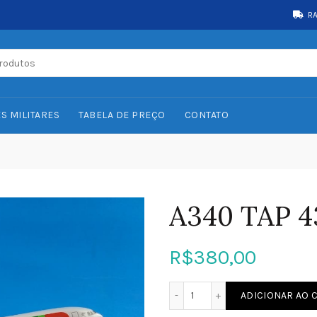
R
S MILITARES
TABELA DE PREÇO
CONTATO
A340 TAP 
R$
380,00
A340 TAP 43cm quantidad
ADICIONAR AO 