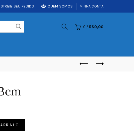
ASTREIE SEU PEDIDO
QUEM SOMOS
MINHA CONTA
0
/
R$
0,00
43cm
e
CARRINHO