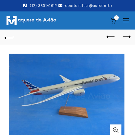
(12) 3351-0612
roberto.rafael@uol.com.br
0